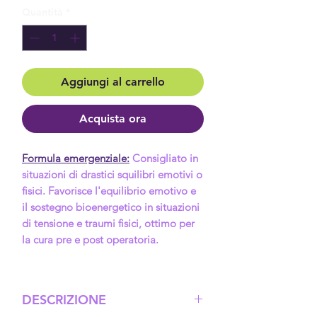
Quantità
*
Aggiungi al carrello
Acquista ora
Formula emergenziale:
Consigliato in
situazioni di drastici squilibri emotivi o
fisici. Favorisce l'equilibrio emotivo e
il sostegno bioenergetico in situazioni
di tensione e traumi fisici, ottimo per
la cura pre e post operatoria.
Composizione:
Infuso acquoso di fiori
allo 0,01% conservati in brandy. Varo
DESCRIZIONE
(Vernonia scorpioides), Guava (