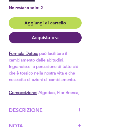
Ne restano solo: 2
Aggiungi al carrello
Acquista ora
Formula Detox:
può facilitare il
cambiamento delle abitudini.
Ingrandisce la percezione di tutto ciò
che è tossico nella nostra vita e che
necessita di azioni di cambiamento.
Composizione:
Algodao, Flor Branca,
Maça, Limao, Canela, Ameixa, Aveia
Selvagem, Bambusa, Poaia Rosa,
DESCRIZIONE
Arnica Silvestre, Erianthum,
Alcachofra.
Purifica la frequenza vibrazionale
NOTA