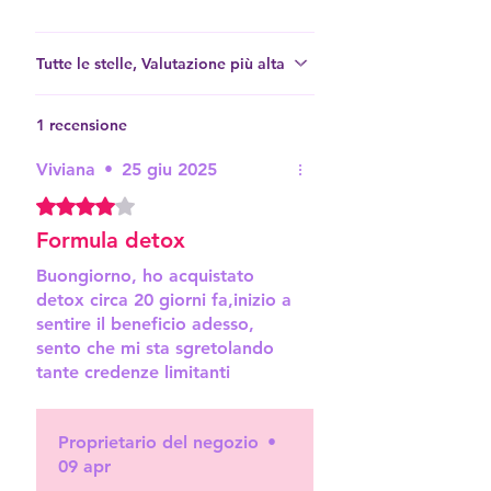
religiosum ), Fiore bianco (
Solanum sp ), Mela ( Pyrus malus ),
Limone ( Citrus limonum ),
Tutte le stelle, Valutazione più alta
Cannella ( Ocotea odorifera ),
Prugna ( Eriobothrya japonica ),
1 recensione
Avena selvatica ( Bromus ramosus
Viviana
•
25 giu 2025
), Bambù ( Bambusa vulgaris ),
Arnica selvatica (Solidago
Valutazione 4 stelle su 5.
microglossa), Poaia rosa
Formula detox
(Spermacoce verticullata),
Buongiorno, ho acquistato
Erianthum (Solanum erianthum) e
detox circa 20 giorni fa,inizio a
Carciofo (Cynara scolymus).
sentire il beneficio adesso,
sento che mi sta sgretolando
tante credenze limitanti
Infatti inizialmente mi ha
destabilizzato,ma è il suo
Proprietario del negozio
•
lavoro.
09 apr
Consigliatissimo