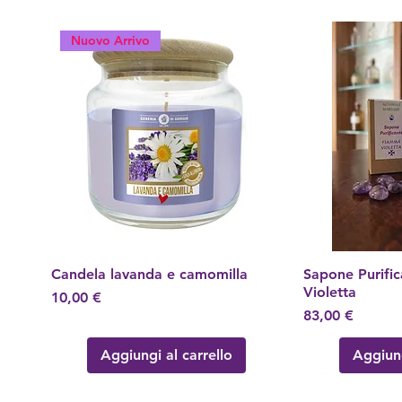
Nuovo Arrivo
Candela lavanda e camomilla
Vista rapida
Sapone Purifi
Vis
Violetta
Prezzo
10,00 €
Prezzo
83,00 €
Aggiungi al carrello
Aggiung
Nuovo Arrivo!
Nuovo Arrivo
Nuovo Arrivo
Nuovo Arrivo
Nuovo Arrivo