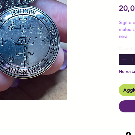
20,0
Sigillo 
maledizi
nera
Quantit
Ne resta
Aggiu