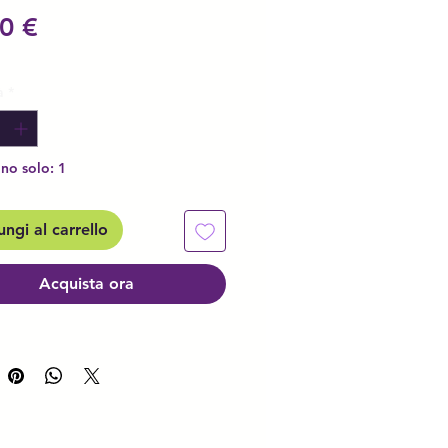
Prezzo
0 €
à
*
no solo: 1
ngi al carrello
Acquista ora