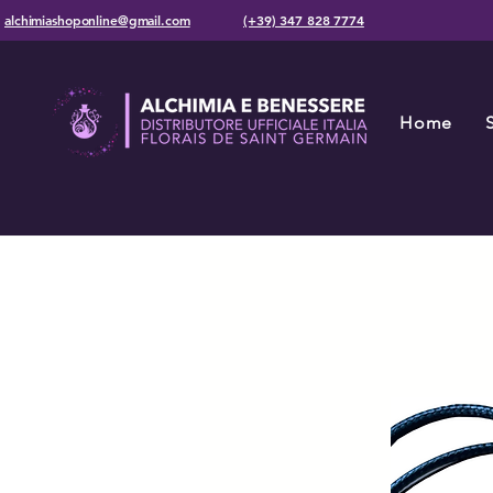
alchimiashoponline@gmail.com
(+39) 347 828 7774
Home