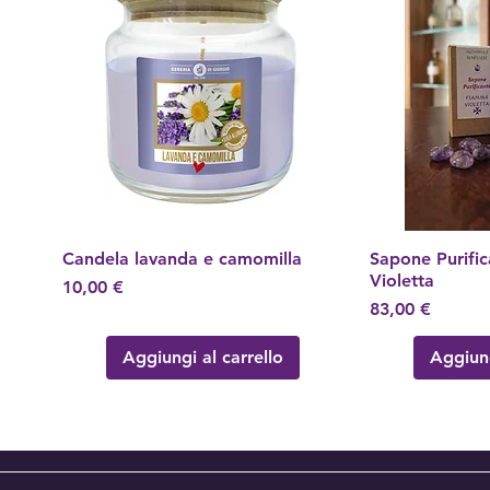
Candela lavanda e camomilla
Vista rapida
Sapone Purifi
Vis
Violetta
Prezzo
10,00 €
Prezzo
83,00 €
Aggiungi al carrello
Aggiung
Nuovo Arrivo!
Nuovo Arrivo
Nuovo Arrivo
Nuovo Arrivo
Nuovo Arrivo