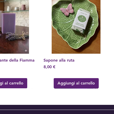
cante della Fiamma
ta rapida
Sapone alla ruta
Vista rapida
Prezzo
8,00 €
i al carrello
Aggiungi al carrello
!
!
Nuovo Arrivo!
Nuovo Arrivo!