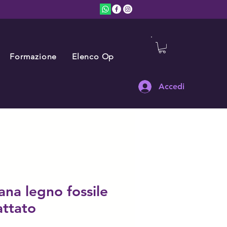
Formazione
Elenco Operatori
FAQ
Accedi
ana legno fossile
attato