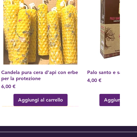
Candela pura cera d’api con erbe
Vista rapida
Palo santo e sandalo
Vista rapid
per la protezione
Prezzo
4,00 €
Prezzo
6,00 €
Aggiungi al carrello
Aggiungi al ca
Nuovo Arrivo!
Nuovo Arrivo
Nuovo Arrivo
Nuovo Arrivo