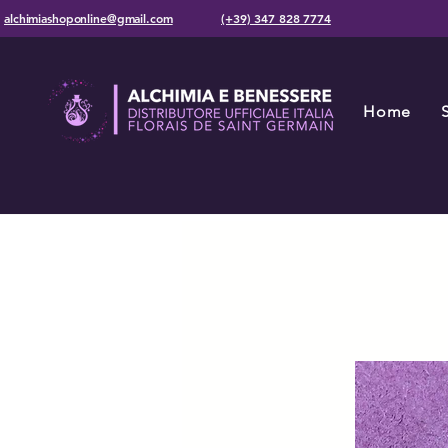
alchimiashoponline@gmail.com
(+39) 347 828 7774
Home