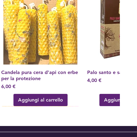
Candela pura cera d’api con erbe
Vista rapida
Palo santo e sandalo
Vista rapid
per la protezione
Prezzo
4,00 €
Prezzo
6,00 €
Aggiungi al carrello
Aggiungi al ca
Nuovo Arrivo!
Nuovo Arrivo
Nuovo Arrivo
Nuovo Arrivo