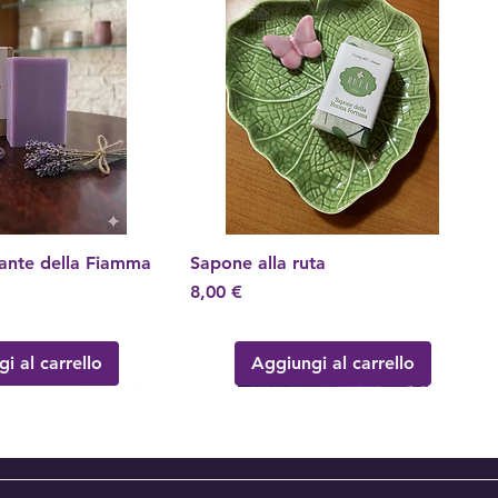
cante della Fiamma
ta rapida
Sapone alla ruta
Vista rapida
Prezzo
8,00 €
i al carrello
Aggiungi al carrello
!
!
Nuovo Arrivo!
Nuovo Arrivo!