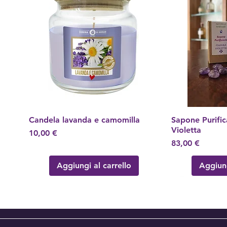
Candela lavanda e camomilla
Vista rapida
Sapone Purifi
Vis
Violetta
Prezzo
10,00 €
Prezzo
83,00 €
Aggiungi al carrello
Aggiung
Nuovo Arrivo!
Nuovo Arrivo
Nuovo Arrivo
Nuovo Arrivo
Nuovo Arrivo