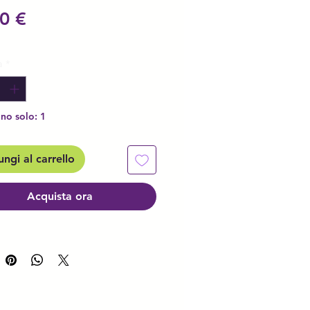
Prezzo
0 €
à
*
no solo: 1
ngi al carrello
Acquista ora