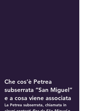
Che cos’è Petrea 
subserrata “San Miguel” 
e a cosa viene associata
La 
Petrea subserrata
, chiamata in 
alcuni contesti 
flor de São Miguel
 o 