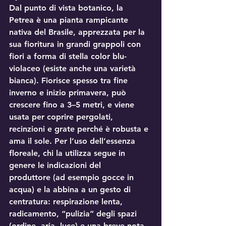
Dal punto di vista botanico, la 
Petrea è una 
pianta rampicante 
nativa del Brasile
, apprezzata per la 
sua fioritura in 
grandi grappoli
 con 
fiori a forma di 
stella
 color 
blu-
violaceo
 (esiste anche una varietà 
bianca). Fiorisce spesso tra fine 
inverno e inizio primavera, può 
crescere fino a 
3–5 metri
, e viene 
usata per coprire pergolati, 
recinzioni e grate perché è robusta e 
ama il sole. Per l’uso dell’essenza 
floreale, chi la utilizza segue in 
genere le 
indicazioni del 
produttore
 (ad esempio gocce in 
acqua) e la abbina a un gesto di 
centratura: respirazione lenta, 
radicamento, “pulizia” degli spazi 
(ordine, aria, luce) e una breve nota 