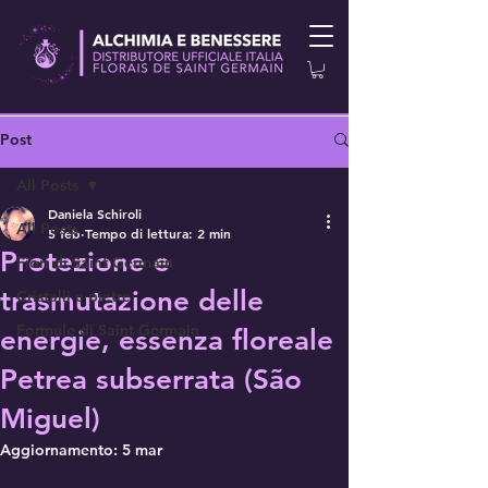
Post
All Posts
Daniela Schiroli
All Posts
5 feb
Tempo di lettura: 2 min
Protezione e
Fiori di Saint Germain
trasmutazione delle
Cristalli e pietre
Formule di Saint Germain
energie, essenza floreale
Petrea subserrata (São
Miguel)
Aggiornamento:
5 mar